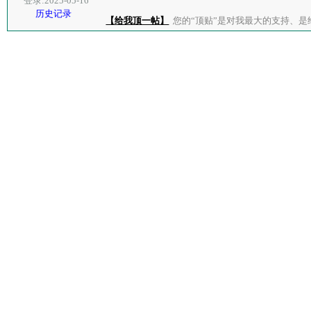
登录:2025-05-16
历史记录
【给我顶一帖】
您的“顶贴”是对我最大的支持、是给了我