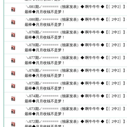
↘081期↙========（独家发表）◆ 啊牛牛牛 ◆【〖2中2
最棒◆月月收钱不是梦！
↘080期↙========（独家发表）◆ 啊牛牛牛 ◆【〖2中2
最棒◆月月收钱不是梦！
↘079期↙========（独家发表）◆ 啊牛牛牛 ◆【〖2中2
最棒◆月月收钱不是梦！
↘078期↙========（独家发表）◆ 啊牛牛牛 ◆【〖2中2
最棒◆月月收钱不是梦！
↘077期↙========（独家发表）◆ 啊牛牛牛 ◆【〖2中2
最棒◆月月收钱不是梦！
↘076期↙========（独家发表）◆ 啊牛牛牛 ◆【〖2中2
最棒◆月月收钱不是梦！
↘075期↙========（独家发表）◆ 啊牛牛牛 ◆【〖2中2
最棒◆月月收钱不是梦！
↘074期↙========（独家发表）◆ 啊牛牛牛 ◆【〖2中2
最棒◆月月收钱不是梦！
↘073期↙========（独家发表）◆ 啊牛牛牛 ◆【〖2中2
最棒◆月月收钱不是梦！
↘072期↙========（独家发表）◆ 啊牛牛牛 ◆【〖2中2
最棒◆月月收钱不是梦！