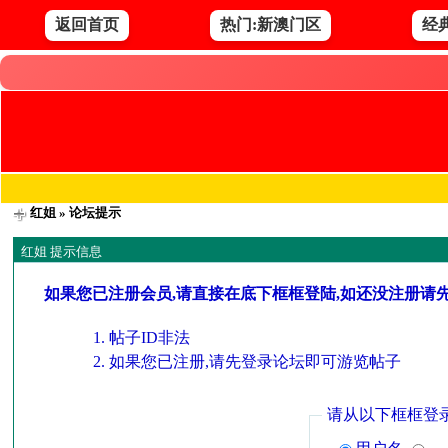
返回首页
热门:新澳门区
经
红姐
» 论坛提示
红姐 提示信息
如果您已注册会员,请直接在底下框框登陆,如还没注册请
帖子ID非法
如果您已注册,请先登录论坛即可游览帖子
请从以下框框登