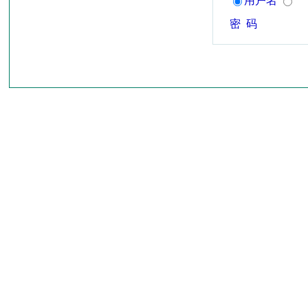
用户名
密 码