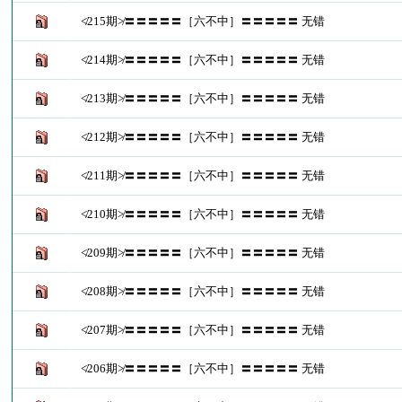
≮215期≯〓〓〓〓〓［六不中］〓〓〓〓〓 无错
≮214期≯〓〓〓〓〓［六不中］〓〓〓〓〓 无错
≮213期≯〓〓〓〓〓［六不中］〓〓〓〓〓 无错
≮212期≯〓〓〓〓〓［六不中］〓〓〓〓〓 无错
≮211期≯〓〓〓〓〓［六不中］〓〓〓〓〓 无错
≮210期≯〓〓〓〓〓［六不中］〓〓〓〓〓 无错
≮209期≯〓〓〓〓〓［六不中］〓〓〓〓〓 无错
≮208期≯〓〓〓〓〓［六不中］〓〓〓〓〓 无错
≮207期≯〓〓〓〓〓［六不中］〓〓〓〓〓 无错
≮206期≯〓〓〓〓〓［六不中］〓〓〓〓〓 无错