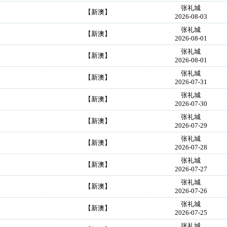
张礼城
【新澳】
2026-08-03
张礼城
【新澳】
2026-08-01
张礼城
【新澳】
2026-08-01
张礼城
【新澳】
2026-07-31
张礼城
【新澳】
2026-07-30
张礼城
【新澳】
2026-07-29
张礼城
【新澳】
2026-07-28
张礼城
【新澳】
2026-07-27
张礼城
【新澳】
2026-07-26
张礼城
【新澳】
2026-07-25
张礼城