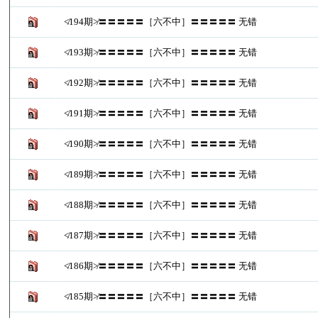
≮194期≯〓〓〓〓〓［六不中］〓〓〓〓〓 无错
≮193期≯〓〓〓〓〓［六不中］〓〓〓〓〓 无错
≮192期≯〓〓〓〓〓［六不中］〓〓〓〓〓 无错
≮191期≯〓〓〓〓〓［六不中］〓〓〓〓〓 无错
≮190期≯〓〓〓〓〓［六不中］〓〓〓〓〓 无错
≮189期≯〓〓〓〓〓［六不中］〓〓〓〓〓 无错
≮188期≯〓〓〓〓〓［六不中］〓〓〓〓〓 无错
≮187期≯〓〓〓〓〓［六不中］〓〓〓〓〓 无错
≮186期≯〓〓〓〓〓［六不中］〓〓〓〓〓 无错
≮185期≯〓〓〓〓〓［六不中］〓〓〓〓〓 无错