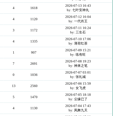
2026-07-13 16:43
4
1618
by: 七叶安神丸
2026-07-12 16:04
4
1120
by: 一代肖王
2026-07-11 16:24
3
1172
by: 三生石
2026-07-10 17:06
4
1335
by: 薄荷红茶
2026-07-09 15:21
1
907
by: 练有旺
2026-07-08 19:23
7
2691
by: 神来之笔
2026-07-07 03:01
0
1036
by: 张礼城
2026-07-06 15:59
13
2560
by: 女飞虎
2026-07-05 18:18
5
1470
by: 尘缘已了
2026-07-04 17:43
4
1130
by: 凤舞九天