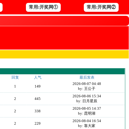
常用:开奖网①
常用:开奖网②
回复
人气
最后发表
2026-08-07 04:48
1
149
by: 王公子
2026-08-06 15:34
2
445
by: 日月星辰
2026-08-05 14:37
2
338
by: 昆明湖
2026-08-04 16:54
2
229
by: 靠大家