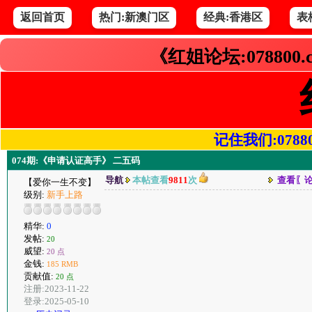
返回首页
热门:新澳门区
经典:香港区
表
《红姐论坛:078800
记住我们:078800.
074期:《申请认证高手》 二五码
导航
本帖查看
9811
次
查看〖
【爱你一生不变】
级别:
新手上路
精华:
0
发帖:
20
威望:
20 点
金钱:
185 RMB
贡献值:
20 点
注册:2023-11-22
登录:2025-05-10