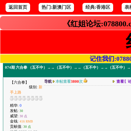
返回首页
热门:新澳门区
经典:香港区
表
《红姐论坛:078800
记住我们:078800.
074期 六合拳 （五不中）→→（五不中）→→（五不中）→→（五不中
导航
本帖查看
3800
次
查看〖
【六合拳】
级别:
新
手上路
精华:
0
发帖:
30
威望:
30 点
金钱:
416 RMB
贡献值:
30 点