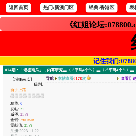
返回首页
热门:新澳门区
经典:香港区
表
《红姐论坛:078800
记住我们:078800.
074期：「增棚南瓜」，内幕研究▃〈↗平码4个↖〉▃〈↗平码4个↖〉▃
导航
本帖查看
6178
次
查看〖
【增棚南瓜】
级别:
新手上路
精华:
0
发帖:
21
威望:
21 点
金钱:
290 RMB
贡献值:
21 点
注册:2023-11-22