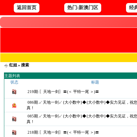
返回首页
热门:新澳门区
经
红姐
» 搜索
主题列表
状态
标题
219期:〖天地一剑〗〓(＜ 平特一尾 ＞)〓
086期.↙天地一剑↙{大小数中}◆{大小数中}◆实力见证，祝
真！
085期.↙天地一剑↙{大小数中}◆{大小数中}◆实力见证，祝
真！
218期:〖天地一剑〗〓(＜ 平特一尾 ＞)〓