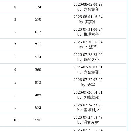
2026-08-02 08:29
0
174
by: 六合游客
2026-08-01 16:34
3
570
by: 其其中
2026-07-31 00:24
5
612
by: 推理六合
2026-07-30 16:54
7
711
by: 幸运草
2026-07-28 23:09
1
514
by: 炯然之心
2026-07-28 03:51
0
360
by: 六合游客
2026-07-27 07:27
5
973
by: 余军
2026-07-26 14:51
1
485
by: 阿峰叔叔
2026-07-24 23:29
1
672
by: 雪域利少
2026-07-24 18:48
10
2205
by: 升官发财
2026-07-23 15:54