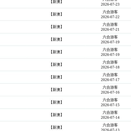
【新澳】
2026-07-23
六合游客
【新澳】
2026-07-22
六合游客
【新澳】
2026-07-21
六合游客
【新澳】
2026-07-19
六合游客
【新澳】
2026-07-19
六合游客
【新澳】
2026-07-18
六合游客
【新澳】
2026-07-17
六合游客
【新澳】
2026-07-16
六合游客
【新澳】
2026-07-15
六合游客
【新澳】
2026-07-14
六合游客
【新澳】
2026-07-13