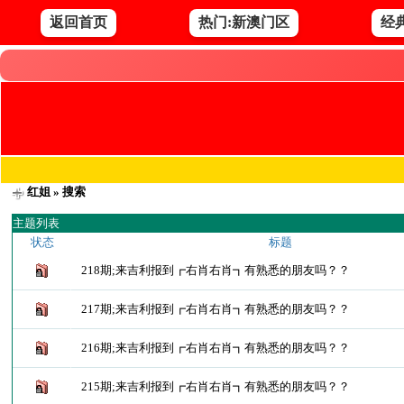
返回首页
热门:新澳门区
经
红姐
» 搜索
主题列表
状态
标题
218期;来吉利报到┏右肖右肖┓有熟悉的朋友吗？？
217期;来吉利报到┏右肖右肖┓有熟悉的朋友吗？？
216期;来吉利报到┏右肖右肖┓有熟悉的朋友吗？？
215期;来吉利报到┏右肖右肖┓有熟悉的朋友吗？？