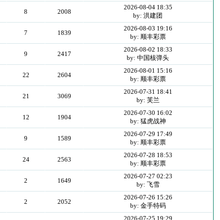
2026-08-04 18:35
8
2008
by: 洪建团
2026-08-03 19:16
7
1839
by: 顺丰彩票
2026-08-02 18:33
9
2417
by: 中国核弹头
2026-08-01 15:16
22
2604
by: 顺丰彩票
2026-07-31 18:41
21
3069
by: 芙兰
2026-07-30 16:02
12
1904
by: 猛虎战神
2026-07-29 17:49
9
1589
by: 顺丰彩票
2026-07-28 18:53
24
2563
by: 顺丰彩票
2026-07-27 02:23
2
1649
by: 飞雪
2026-07-26 15:26
2
2052
by: 金手特码
2026-07-25 19:29