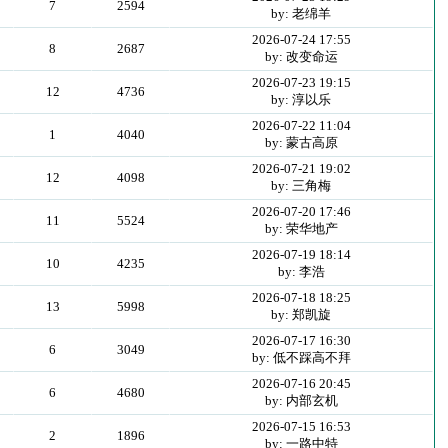
7
2594
by: 老绵羊
2026-07-24 17:55
8
2687
by: 改变命运
2026-07-23 19:15
12
4736
by: 淳以乐
2026-07-22 11:04
1
4040
by: 蒙古高原
2026-07-21 19:02
12
4098
by: 三角梅
2026-07-20 17:46
11
5524
by: 荣华地产
2026-07-19 18:14
10
4235
by: 李浩
2026-07-18 18:25
13
5998
by: 郑凯旋
2026-07-17 16:30
6
3049
by: 低不踩高不拜
2026-07-16 20:45
6
4680
by: 内部玄机
2026-07-15 16:53
2
1896
by: 一路中特