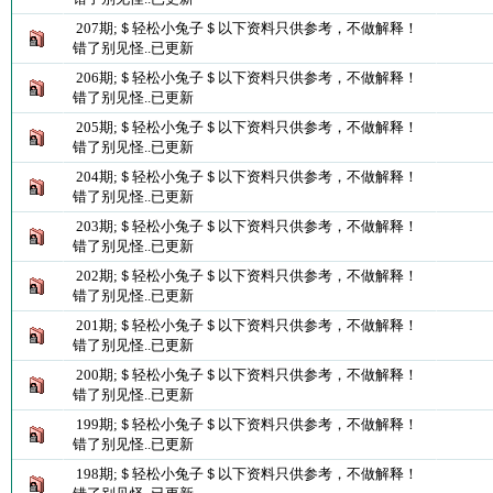
207期;＄轻松小兔子＄以下资料只供参考，不做解释！
错了别见怪..已更新
206期;＄轻松小兔子＄以下资料只供参考，不做解释！
错了别见怪..已更新
205期;＄轻松小兔子＄以下资料只供参考，不做解释！
错了别见怪..已更新
204期;＄轻松小兔子＄以下资料只供参考，不做解释！
错了别见怪..已更新
203期;＄轻松小兔子＄以下资料只供参考，不做解释！
错了别见怪..已更新
202期;＄轻松小兔子＄以下资料只供参考，不做解释！
错了别见怪..已更新
201期;＄轻松小兔子＄以下资料只供参考，不做解释！
错了别见怪..已更新
200期;＄轻松小兔子＄以下资料只供参考，不做解释！
错了别见怪..已更新
199期;＄轻松小兔子＄以下资料只供参考，不做解释！
错了别见怪..已更新
198期;＄轻松小兔子＄以下资料只供参考，不做解释！