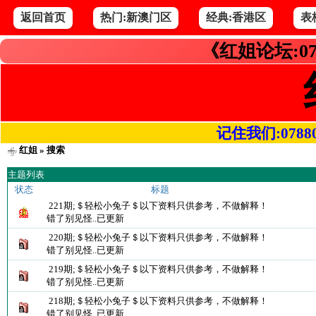
返回首页
热门:新澳门区
经典:香港区
表
《红姐论坛:07
记住我们:078800.
红姐
» 搜索
主题列表
状态
标题
221期;＄轻松小兔子＄以下资料只供参考，不做解释！
错了别见怪..已更新
220期;＄轻松小兔子＄以下资料只供参考，不做解释！
错了别见怪..已更新
219期;＄轻松小兔子＄以下资料只供参考，不做解释！
错了别见怪..已更新
218期;＄轻松小兔子＄以下资料只供参考，不做解释！
错了别见怪..已更新