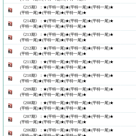
《215期》：★(平特一尾)★(平特一尾)★(平特一尾)★
(平特一尾)★(平特一尾)★(平特一尾)★
《214期》：★(平特一尾)★(平特一尾)★(平特一尾)★
(平特一尾)★(平特一尾)★(平特一尾)★
《213期》：★(平特一尾)★(平特一尾)★(平特一尾)★
(平特一尾)★(平特一尾)★(平特一尾)★
《212期》：★(平特一尾)★(平特一尾)★(平特一尾)★
(平特一尾)★(平特一尾)★(平特一尾)★
《211期》：★(平特一尾)★(平特一尾)★(平特一尾)★
(平特一尾)★(平特一尾)★(平特一尾)★
《210期》：★(平特一尾)★(平特一尾)★(平特一尾)★
(平特一尾)★(平特一尾)★(平特一尾)★
《209期》：★(平特一尾)★(平特一尾)★(平特一尾)★
(平特一尾)★(平特一尾)★(平特一尾)★
《208期》：★(平特一尾)★(平特一尾)★(平特一尾)★
(平特一尾)★(平特一尾)★(平特一尾)★
《207期》：★(平特一尾)★(平特一尾)★(平特一尾)★
(平特一尾)★(平特一尾)★(平特一尾)★
《206期》：★(平特一尾)★(平特一尾)★(平特一尾)★
(平特一尾)★(平特一尾)★(平特一尾)★