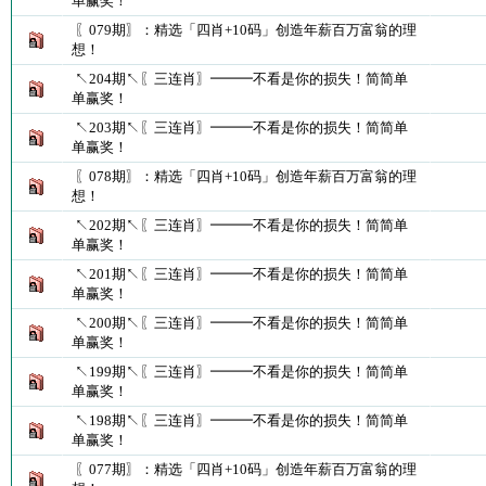
单赢奖！
〖079期〗：精选「四肖+10码」创造年薪百万富翁的理
想！
↖204期↖〖三连肖〗━━━不看是你的损失！简简单
单赢奖！
↖203期↖〖三连肖〗━━━不看是你的损失！简简单
单赢奖！
〖078期〗：精选「四肖+10码」创造年薪百万富翁的理
想！
↖202期↖〖三连肖〗━━━不看是你的损失！简简单
单赢奖！
↖201期↖〖三连肖〗━━━不看是你的损失！简简单
单赢奖！
↖200期↖〖三连肖〗━━━不看是你的损失！简简单
单赢奖！
↖199期↖〖三连肖〗━━━不看是你的损失！简简单
单赢奖！
↖198期↖〖三连肖〗━━━不看是你的损失！简简单
单赢奖！
〖077期〗：精选「四肖+10码」创造年薪百万富翁的理