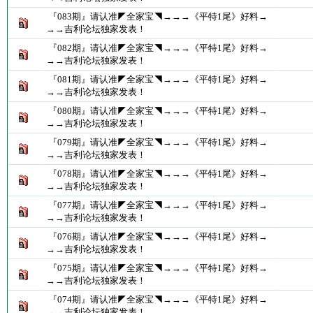
『083期』请认准◤全家宝◥→→→《平特1尾》好料→
→→吉利论坛独家发表！
『082期』请认准◤全家宝◥→→→《平特1尾》好料→
→→吉利论坛独家发表！
『081期』请认准◤全家宝◥→→→《平特1尾》好料→
→→吉利论坛独家发表！
『080期』请认准◤全家宝◥→→→《平特1尾》好料→
→→吉利论坛独家发表！
『079期』请认准◤全家宝◥→→→《平特1尾》好料→
→→吉利论坛独家发表！
『078期』请认准◤全家宝◥→→→《平特1尾》好料→
→→吉利论坛独家发表！
『077期』请认准◤全家宝◥→→→《平特1尾》好料→
→→吉利论坛独家发表！
『076期』请认准◤全家宝◥→→→《平特1尾》好料→
→→吉利论坛独家发表！
『075期』请认准◤全家宝◥→→→《平特1尾》好料→
→→吉利论坛独家发表！
『074期』请认准◤全家宝◥→→→《平特1尾》好料→
→→吉利论坛独家发表！