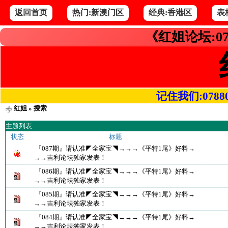
返回首页
热门:新澳门区
经典:香港区
表
《红姐论坛:07
记住我们:078800.
红姐
» 搜索
主题列表
状态
标题
『087期』请认准◤全家宝◥→→→《平特1尾》好料→
→→吉利论坛独家发表！
『086期』请认准◤全家宝◥→→→《平特1尾》好料→
→→吉利论坛独家发表！
『085期』请认准◤全家宝◥→→→《平特1尾》好料→
→→吉利论坛独家发表！
『084期』请认准◤全家宝◥→→→《平特1尾》好料→
→→吉利论坛独家发表！