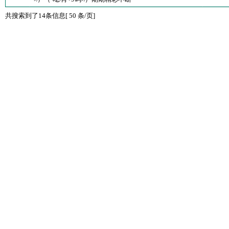
共搜索到了14条信息[ 50 条/页]