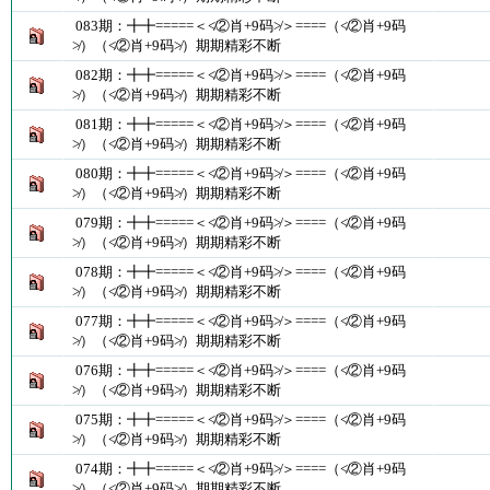
083期：╋╋=====＜≮②肖+9码≯＞====（≮②肖+9码
≯）（≮②肖+9码≯）期期精彩不断
082期：╋╋=====＜≮②肖+9码≯＞====（≮②肖+9码
≯）（≮②肖+9码≯）期期精彩不断
081期：╋╋=====＜≮②肖+9码≯＞====（≮②肖+9码
≯）（≮②肖+9码≯）期期精彩不断
080期：╋╋=====＜≮②肖+9码≯＞====（≮②肖+9码
≯）（≮②肖+9码≯）期期精彩不断
079期：╋╋=====＜≮②肖+9码≯＞====（≮②肖+9码
≯）（≮②肖+9码≯）期期精彩不断
078期：╋╋=====＜≮②肖+9码≯＞====（≮②肖+9码
≯）（≮②肖+9码≯）期期精彩不断
077期：╋╋=====＜≮②肖+9码≯＞====（≮②肖+9码
≯）（≮②肖+9码≯）期期精彩不断
076期：╋╋=====＜≮②肖+9码≯＞====（≮②肖+9码
≯）（≮②肖+9码≯）期期精彩不断
075期：╋╋=====＜≮②肖+9码≯＞====（≮②肖+9码
≯）（≮②肖+9码≯）期期精彩不断
074期：╋╋=====＜≮②肖+9码≯＞====（≮②肖+9码
≯）（≮②肖+9码≯）期期精彩不断