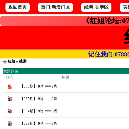
返回首页
热门:新澳门区
经典:香港区
表
《红姐论坛:07
记住我们:078800.
红姐
» 搜索
主题列表
状态
标题
【086期】 9肖 === 9肖
【085期】 9肖 === 9肖
【084期】 9肖 === 9肖
【083期】 9肖 === 9肖