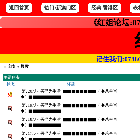
返回首页
热门:新澳门区
经典:香港区
表
《红姐论坛:07
记住我们:078800.
红姐
» 搜索
主题列表
状态
标题
第220期:∞买码为生活∞▇▇▇▇▇▇▇▇〈 ◆杀叁肖
◆〉▇▇▇▇▇▇▇▇
第219期:∞买码为生活∞▇▇▇▇▇▇▇▇〈 ◆杀叁肖
◆〉▇▇▇▇▇▇▇▇
第218期:∞买码为生活∞▇▇▇▇▇▇▇▇〈 ◆杀叁肖
◆〉▇▇▇▇▇▇▇▇
第217期:∞买码为生活∞▇▇▇▇▇▇▇▇〈 ◆杀叁肖
◆〉▇▇▇▇▇▇▇▇