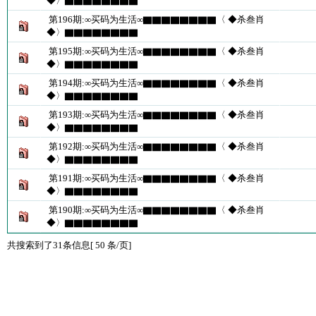
◆〉▇▇▇▇▇▇▇▇
第196期:∞买码为生活∞▇▇▇▇▇▇▇▇〈 ◆杀叁肖
◆〉▇▇▇▇▇▇▇▇
第195期:∞买码为生活∞▇▇▇▇▇▇▇▇〈 ◆杀叁肖
◆〉▇▇▇▇▇▇▇▇
第194期:∞买码为生活∞▇▇▇▇▇▇▇▇〈 ◆杀叁肖
◆〉▇▇▇▇▇▇▇▇
第193期:∞买码为生活∞▇▇▇▇▇▇▇▇〈 ◆杀叁肖
◆〉▇▇▇▇▇▇▇▇
第192期:∞买码为生活∞▇▇▇▇▇▇▇▇〈 ◆杀叁肖
◆〉▇▇▇▇▇▇▇▇
第191期:∞买码为生活∞▇▇▇▇▇▇▇▇〈 ◆杀叁肖
◆〉▇▇▇▇▇▇▇▇
第190期:∞买码为生活∞▇▇▇▇▇▇▇▇〈 ◆杀叁肖
◆〉▇▇▇▇▇▇▇▇
共搜索到了31条信息[ 50 条/页]