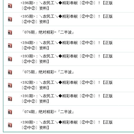
<196期>：↘农民工↘◆精彩奉献〔②中②〕！【正版
〔②中②〕资料】
<195期>：↘农民工↘◆精彩奉献〔②中②〕！【正版
〔②中②〕资料】
「076期」绝对精彩=『二半波』
<194期>：↘农民工↘◆精彩奉献〔②中②〕！【正版
〔②中②〕资料】
<193期>：↘农民工↘◆精彩奉献〔②中②〕！【正版
〔②中②〕资料】
「075期」绝对精彩=『二半波』
<192期>：↘农民工↘◆精彩奉献〔②中②〕！【正版
〔②中②〕资料】
<191期>：↘农民工↘◆精彩奉献〔②中②〕！【正版
〔②中②〕资料】
「074期」绝对精彩=『二半波』
<190期>：↘农民工↘◆精彩奉献〔②中②〕！【正版
〔②中②〕资料】