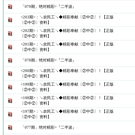
「079期」绝对精彩=『二半波』
<203期>：↘农民工↘◆精彩奉献〔②中②〕！【正版
〔②中②〕资料】
<202期>：↘农民工↘◆精彩奉献〔②中②〕！【正版
〔②中②〕资料】
<201期>：↘农民工↘◆精彩奉献〔②中②〕！【正版
〔②中②〕资料】
「078期」绝对精彩=『二半波』
<200期>：↘农民工↘◆精彩奉献〔②中②〕！【正版
〔②中②〕资料】
<199期>：↘农民工↘◆精彩奉献〔②中②〕！【正版
〔②中②〕资料】
<198期>：↘农民工↘◆精彩奉献〔②中②〕！【正版
〔②中②〕资料】
<197期>：↘农民工↘◆精彩奉献〔②中②〕！【正版
〔②中②〕资料】
「077期」绝对精彩=『二半波』