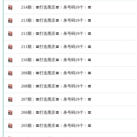
214期：〓打击黑庄〓﹛杀号码19个﹜〓
213期：〓打击黑庄〓﹛杀号码19个﹜〓
212期：〓打击黑庄〓﹛杀号码19个﹜〓
211期：〓打击黑庄〓﹛杀号码19个﹜〓
210期：〓打击黑庄〓﹛杀号码19个﹜〓
209期：〓打击黑庄〓﹛杀号码19个﹜〓
208期：〓打击黑庄〓﹛杀号码19个﹜〓
207期：〓打击黑庄〓﹛杀号码19个﹜〓
206期：〓打击黑庄〓﹛杀号码19个﹜〓
205期：〓打击黑庄〓﹛杀号码19个﹜〓