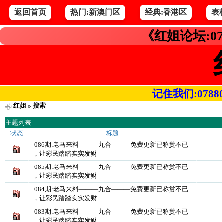
返回首页
热门:新澳门区
经典:香港区
表
《红姐论坛:07
记住我们:078800.
红姐
» 搜索
主题列表
状态
标题
086期:老马来料———九合———免费更新已称赏不已
，让彩民踏踏实实发财
085期:老马来料———九合———免费更新已称赏不已
，让彩民踏踏实实发财
084期:老马来料———九合———免费更新已称赏不已
，让彩民踏踏实实发财
083期:老马来料———九合———免费更新已称赏不已
，让彩民踏踏实实发财