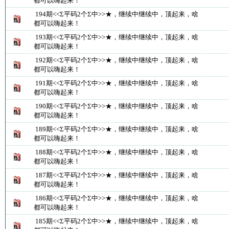
都可以嗨起来！
194期<<Σ平码2个Σ中>>★，继续中继续中，顶起来，啥
都可以嗨起来！
193期<<Σ平码2个Σ中>>★，继续中继续中，顶起来，啥
都可以嗨起来！
192期<<Σ平码2个Σ中>>★，继续中继续中，顶起来，啥
都可以嗨起来！
191期<<Σ平码2个Σ中>>★，继续中继续中，顶起来，啥
都可以嗨起来！
190期<<Σ平码2个Σ中>>★，继续中继续中，顶起来，啥
都可以嗨起来！
189期<<Σ平码2个Σ中>>★，继续中继续中，顶起来，啥
都可以嗨起来！
188期<<Σ平码2个Σ中>>★，继续中继续中，顶起来，啥
都可以嗨起来！
187期<<Σ平码2个Σ中>>★，继续中继续中，顶起来，啥
都可以嗨起来！
186期<<Σ平码2个Σ中>>★，继续中继续中，顶起来，啥
都可以嗨起来！
185期<<Σ平码2个Σ中>>★，继续中继续中，顶起来，啥