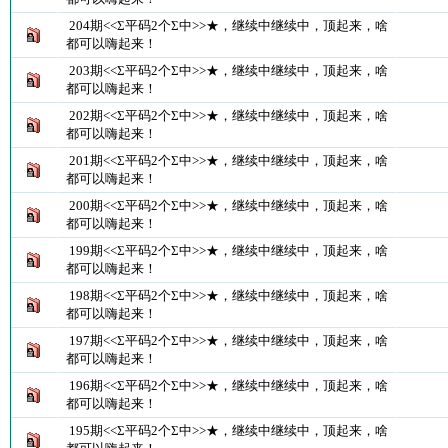
204期<<Σ平码2个Σ中>>★，继续中继续中，顶起来，啥
都可以嗨起来！
203期<<Σ平码2个Σ中>>★，继续中继续中，顶起来，啥
都可以嗨起来！
202期<<Σ平码2个Σ中>>★，继续中继续中，顶起来，啥
都可以嗨起来！
201期<<Σ平码2个Σ中>>★，继续中继续中，顶起来，啥
都可以嗨起来！
200期<<Σ平码2个Σ中>>★，继续中继续中，顶起来，啥
都可以嗨起来！
199期<<Σ平码2个Σ中>>★，继续中继续中，顶起来，啥
都可以嗨起来！
198期<<Σ平码2个Σ中>>★，继续中继续中，顶起来，啥
都可以嗨起来！
197期<<Σ平码2个Σ中>>★，继续中继续中，顶起来，啥
都可以嗨起来！
196期<<Σ平码2个Σ中>>★，继续中继续中，顶起来，啥
都可以嗨起来！
195期<<Σ平码2个Σ中>>★，继续中继续中，顶起来，啥