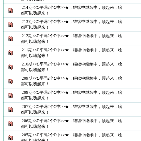
214期<<Σ平码2个Σ中>>★，继续中继续中，顶起来，啥
都可以嗨起来！
213期<<Σ平码2个Σ中>>★，继续中继续中，顶起来，啥
都可以嗨起来！
212期<<Σ平码2个Σ中>>★，继续中继续中，顶起来，啥
都可以嗨起来！
211期<<Σ平码2个Σ中>>★，继续中继续中，顶起来，啥
都可以嗨起来！
210期<<Σ平码2个Σ中>>★，继续中继续中，顶起来，啥
都可以嗨起来！
209期<<Σ平码2个Σ中>>★，继续中继续中，顶起来，啥
都可以嗨起来！
208期<<Σ平码2个Σ中>>★，继续中继续中，顶起来，啥
都可以嗨起来！
207期<<Σ平码2个Σ中>>★，继续中继续中，顶起来，啥
都可以嗨起来！
206期<<Σ平码2个Σ中>>★，继续中继续中，顶起来，啥
都可以嗨起来！
205期<<Σ平码2个Σ中>>★，继续中继续中，顶起来，啥
都可以嗨起来！