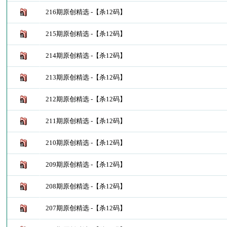
216期原创精选 -【杀12码】
215期原创精选 -【杀12码】
214期原创精选 -【杀12码】
213期原创精选 -【杀12码】
212期原创精选 -【杀12码】
211期原创精选 -【杀12码】
210期原创精选 -【杀12码】
209期原创精选 -【杀12码】
208期原创精选 -【杀12码】
207期原创精选 -【杀12码】