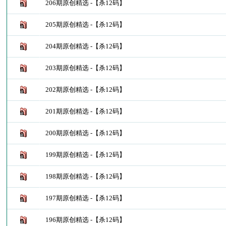
206期原创精选 -【杀12码】
205期原创精选 -【杀12码】
204期原创精选 -【杀12码】
203期原创精选 -【杀12码】
202期原创精选 -【杀12码】
201期原创精选 -【杀12码】
200期原创精选 -【杀12码】
199期原创精选 -【杀12码】
198期原创精选 -【杀12码】
197期原创精选 -【杀12码】
196期原创精选 -【杀12码】