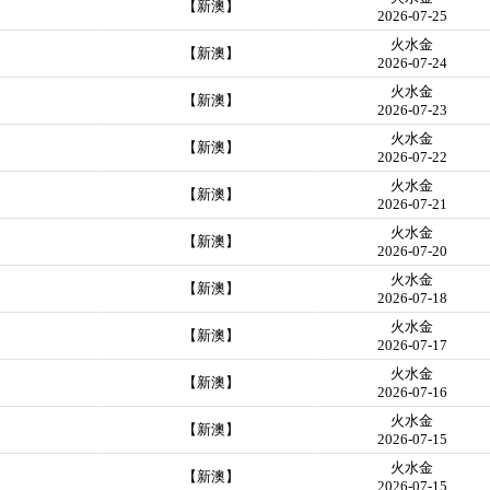
【新澳】
2026-07-25
火水金
【新澳】
2026-07-24
火水金
【新澳】
2026-07-23
火水金
【新澳】
2026-07-22
火水金
【新澳】
2026-07-21
火水金
【新澳】
2026-07-20
火水金
【新澳】
2026-07-18
火水金
【新澳】
2026-07-17
火水金
【新澳】
2026-07-16
火水金
【新澳】
2026-07-15
火水金
【新澳】
2026-07-15