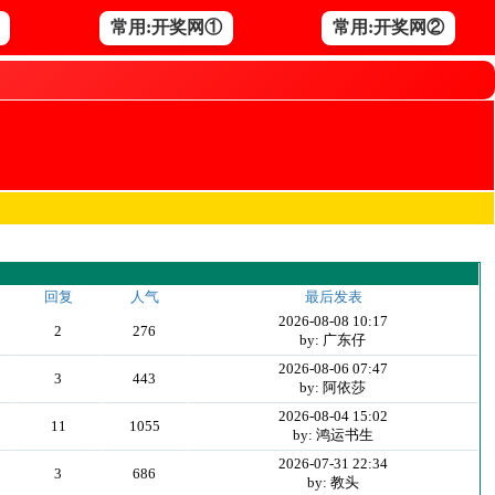
常用:开奖网①
常用:开奖网②
回复
人气
最后发表
2026-08-08 10:17
2
276
by: 广东仔
2026-08-06 07:47
3
443
by: 阿依莎
2026-08-04 15:02
11
1055
by: 鸿运书生
2026-07-31 22:34
3
686
by: 教头