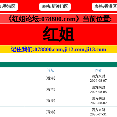
典:香港区
表格:新澳门区
表格:香港区
《红姐论坛:078800.com》当前位置:
红姐
记住我们:078800.com,ji12.com,ji13.com
论坛
作者
四方来财
【香港】
2026-08-07
四方来财
【香港】
2026-08-05
四方来财
【香港】
2026-08-02
四方来财
【香港】
2026-07-31