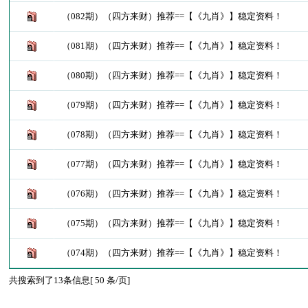
（082期）（四方来财）推荐==【《九肖》】稳定资料！
（081期）（四方来财）推荐==【《九肖》】稳定资料！
（080期）（四方来财）推荐==【《九肖》】稳定资料！
（079期）（四方来财）推荐==【《九肖》】稳定资料！
（078期）（四方来财）推荐==【《九肖》】稳定资料！
（077期）（四方来财）推荐==【《九肖》】稳定资料！
（076期）（四方来财）推荐==【《九肖》】稳定资料！
（075期）（四方来财）推荐==【《九肖》】稳定资料！
（074期）（四方来财）推荐==【《九肖》】稳定资料！
共搜索到了13条信息[ 50 条/页]