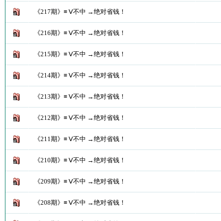
《217期》≡ Ⅴ不中 →绝对省钱！
《216期》≡ Ⅴ不中 →绝对省钱！
《215期》≡ Ⅴ不中 →绝对省钱！
《214期》≡ Ⅴ不中 →绝对省钱！
《213期》≡ Ⅴ不中 →绝对省钱！
《212期》≡ Ⅴ不中 →绝对省钱！
《211期》≡ Ⅴ不中 →绝对省钱！
《210期》≡ Ⅴ不中 →绝对省钱！
《209期》≡ Ⅴ不中 →绝对省钱！
《208期》≡ Ⅴ不中 →绝对省钱！