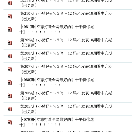
第211期 ♀小猪仔♀↘ 5 肖 + 12 码↙,发表10期看中几期
【已更新】
第210期 ♀小猪仔♀↘ 5 肖 + 12 码↙,发表10期看中几期
【已更新】
╞ 081期╡立志打造全网最好的〖╋平特①尾
╋〗！！！！！！！！！
第209期 ♀小猪仔♀↘ 5 肖 + 12 码↙,发表10期看中几期
【已更新】
第208期 ♀小猪仔♀↘ 5 肖 + 12 码↙,发表10期看中几期
【已更新】
第207期 ♀小猪仔♀↘ 5 肖 + 12 码↙,发表10期看中几期
【已更新】
╞ 080期╡立志打造全网最好的〖╋平特①尾
╋〗！！！！！！！！！
第206期 ♀小猪仔♀↘ 5 肖 + 12 码↙,发表10期看中几期
【已更新】
第205期 ♀小猪仔♀↘ 5 肖 + 12 码↙,发表10期看中几期
【已更新】
╞ 079期╡立志打造全网最好的〖╋平特①尾
╋〗！！！！！！！！！