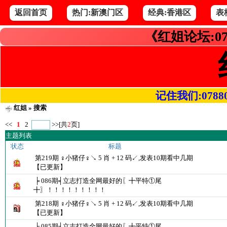
返回首页
热门:新澳门区
经典:香港区
表
《红姐论坛:07
记住我们:078800.
红姐
» 搜索
<<
1
2
>>
[共
2
页]
主题列表
状态
标题
第219期 ♀小猪仔♀↘ 5 肖 + 12 码↙,发表10期看中几期
【已更新】
╞ 086期╡立志打造全网最好的〖╋平特①尾
╋〗！！！！！！！！！
第218期 ♀小猪仔♀↘ 5 肖 + 12 码↙,发表10期看中几期
【已更新】
╞ 085期╡立志打造全网最好的〖╋平特①尾