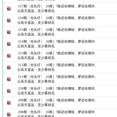
217期〔光头仔〕［6尾］?路还在继续，梦还在期许、
云高天遥远，至少看得见
216期〔光头仔〕［6尾］?路还在继续，梦还在期许、
云高天遥远，至少看得见
215期〔光头仔〕［6尾］?路还在继续，梦还在期许、
云高天遥远，至少看得见
214期〔光头仔〕［6尾］?路还在继续，梦还在期许、
云高天遥远，至少看得见
213期〔光头仔〕［6尾］?路还在继续，梦还在期许、
云高天遥远，至少看得见
212期〔光头仔〕［6尾］?路还在继续，梦还在期许、
云高天遥远，至少看得见
211期〔光头仔〕［6尾］?路还在继续，梦还在期许、
云高天遥远，至少看得见
210期〔光头仔〕［6尾］?路还在继续，梦还在期许、
云高天遥远，至少看得见
209期〔光头仔〕［6尾］?路还在继续，梦还在期许、
云高天遥远，至少看得见
208期〔光头仔〕［6尾］?路还在继续，梦还在期许、
云高天遥远，至少看得见