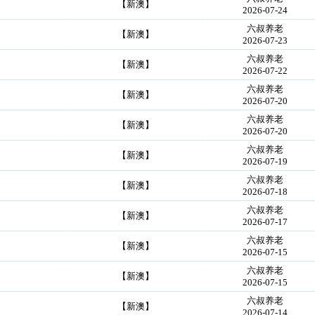
【新澳】
2026-07-24
六叔养老
【新澳】
2026-07-23
六叔养老
【新澳】
2026-07-22
六叔养老
【新澳】
2026-07-20
六叔养老
【新澳】
2026-07-20
六叔养老
【新澳】
2026-07-19
六叔养老
【新澳】
2026-07-18
六叔养老
【新澳】
2026-07-17
六叔养老
【新澳】
2026-07-15
六叔养老
【新澳】
2026-07-15
六叔养老
【新澳】
2026-07-14