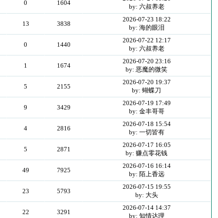
0
1604
by: 六叔养老
2026-07-23 18:22
13
3838
by: 海的眼泪
2026-07-22 12:17
0
1440
by: 六叔养老
2026-07-20 23:16
1
1674
by: 恶魔的微笑
2026-07-20 19:37
5
2155
by: 蝴蝶刀
2026-07-19 17:49
9
3429
by: 金丰哥哥
2026-07-18 15:54
4
2816
by: 一切皆有
2026-07-17 16:05
5
2871
by: 赚点零花钱
2026-07-16 16:14
49
7925
by: 陌上香远
2026-07-15 19:55
23
5793
by: 大头
2026-07-14 14:37
22
3291
by: 知情达理