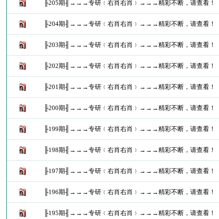
╟205期╢→→→专研﹛右肖右肖﹜→→→精彩不断，请查看！
╟204期╢→→→专研﹛右肖右肖﹜→→→精彩不断，请查看！
╟203期╢→→→专研﹛右肖右肖﹜→→→精彩不断，请查看！
╟202期╢→→→专研﹛右肖右肖﹜→→→精彩不断，请查看！
╟201期╢→→→专研﹛右肖右肖﹜→→→精彩不断，请查看！
╟200期╢→→→专研﹛右肖右肖﹜→→→精彩不断，请查看！
╟199期╢→→→专研﹛右肖右肖﹜→→→精彩不断，请查看！
╟198期╢→→→专研﹛右肖右肖﹜→→→精彩不断，请查看！
╟197期╢→→→专研﹛右肖右肖﹜→→→精彩不断，请查看！
╟196期╢→→→专研﹛右肖右肖﹜→→→精彩不断，请查看！
╟195期╢→→→专研﹛右肖右肖﹜→→→精彩不断，请查看！