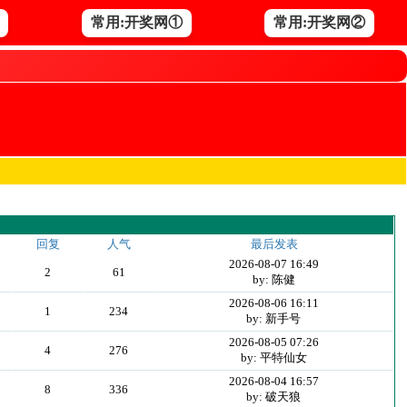
常用:开奖网①
常用:开奖网②
回复
人气
最后发表
2026-08-07 16:49
2
61
by: 陈健
2026-08-06 16:11
1
234
by: 新手号
2026-08-05 07:26
4
276
by: 平特仙女
2026-08-04 16:57
8
336
by: 破天狼