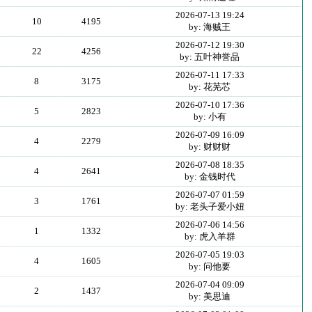
2026-07-13 19:24
10
4195
by: 海贼王
2026-07-12 19:30
22
4256
by: 五叶神誉品
2026-07-11 17:33
8
3175
by: 花芜芯
2026-07-10 17:36
5
2823
by: 小有
2026-07-09 16:09
4
2279
by: 财财财
2026-07-08 18:35
4
2641
by: 金钱时代
2026-07-07 01:59
3
1761
by: 老头子爱小妞
2026-07-06 14:56
1
1332
by: 虎入羊群
2026-07-05 19:03
4
1605
by: 问他要
2026-07-04 09:09
2
1437
by: 美思迪