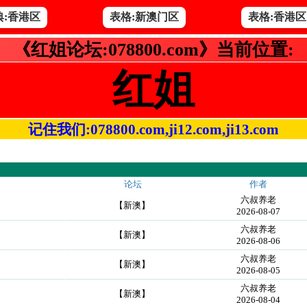
典:香港区
表格:新澳门区
表格:香港区
《红姐论坛:078800.com》当前位置:
红姐
记住我们:078800.com,ji12.com,ji13.com
论坛
作者
六叔养老
【新澳】
2026-08-07
六叔养老
【新澳】
2026-08-06
六叔养老
【新澳】
2026-08-05
六叔养老
【新澳】
2026-08-04