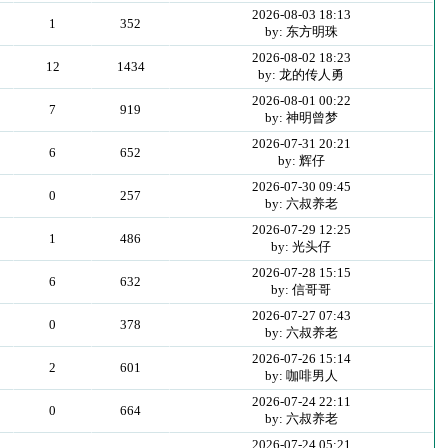
2026-08-03 18:13
1
352
by: 东方明珠
2026-08-02 18:23
12
1434
by: 龙的传人勇
2026-08-01 00:22
7
919
by: 神明曾梦
2026-07-31 20:21
6
652
by: 辉仔
2026-07-30 09:45
0
257
by: 六叔养老
2026-07-29 12:25
1
486
by: 光头仔
2026-07-28 15:15
6
632
by: 信哥哥
2026-07-27 07:43
0
378
by: 六叔养老
2026-07-26 15:14
2
601
by: 咖啡男人
2026-07-24 22:11
0
664
by: 六叔养老
2026-07-24 05:21