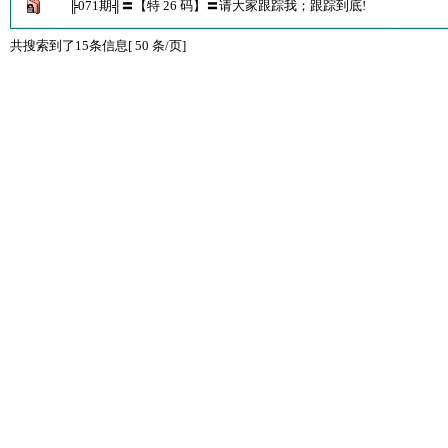
╠071期╣〓【特 26 码】〓请大家跟踪我；跟踪到底!
共搜索到了15条信息[ 50 条/页]