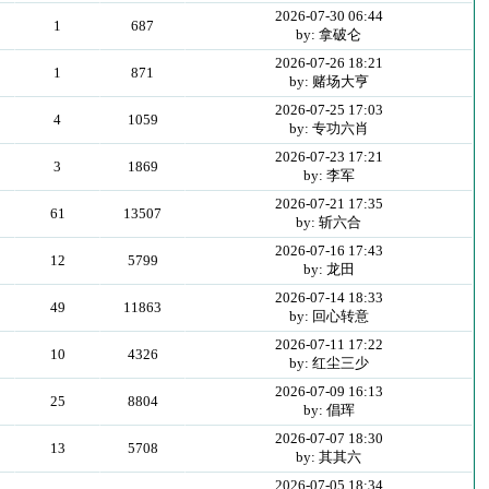
2026-07-30 06:44
1
687
by: 拿破仑
2026-07-26 18:21
1
871
by: 赌场大亨
2026-07-25 17:03
4
1059
by: 专功六肖
2026-07-23 17:21
3
1869
by: 李军
2026-07-21 17:35
61
13507
by: 斩六合
2026-07-16 17:43
12
5799
by: 龙田
2026-07-14 18:33
49
11863
by: 回心转意
2026-07-11 17:22
10
4326
by: 红尘三少
2026-07-09 16:13
25
8804
by: 倡珲
2026-07-07 18:30
13
5708
by: 其其六
2026-07-05 18:34