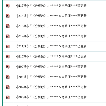
╬215期╬『《分析数》』***** 5 肖杀庄****己更新
╬214期╬『《分析数》』***** 5 肖杀庄****己更新
╬213期╬『《分析数》』***** 5 肖杀庄****己更新
╬212期╬『《分析数》』***** 5 肖杀庄****己更新
╬211期╬『《分析数》』***** 5 肖杀庄****己更新
╬210期╬『《分析数》』***** 5 肖杀庄****己更新
╬209期╬『《分析数》』***** 5 肖杀庄****己更新
╬208期╬『《分析数》』***** 5 肖杀庄****己更新
╬207期╬『《分析数》』***** 5 肖杀庄****己更新
╬206期╬『《分析数》』***** 5 肖杀庄****己更新