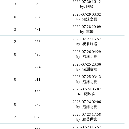
2026-07-30 16:12
3
648
by: 阿珍
2026-07-29 08:32
0
297
by: 泡沫之夏
2026-07-28 20:09
3
471
by: 丰盛
2026-07-27 15:57
2
628
by: 祝君好运
2026-07-26 04:29
0
498
by: 泡沫之夏
2026-07-25 23:36
1
724
by: 深渊灰灰
2026-07-25 03:13
0
611
by: 泡沫之夏
2026-07-24 06:07
1
580
by: 猪蛛蛛
2026-07-24 02:06
0
676
by: 泡沫之夏
2026-07-23 17:58
2
1029
by: 精英世家
2026-07-23 16:57