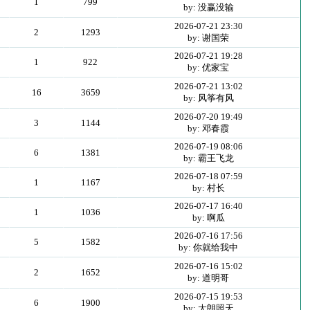
1
799
by: 没赢没输
2026-07-21 23:30
2
1293
by: 谢国荣
2026-07-21 19:28
1
922
by: 优家宝
2026-07-21 13:02
16
3659
by: 风筝有风
2026-07-20 19:49
3
1144
by: 邓春霞
2026-07-19 08:06
6
1381
by: 霸王飞龙
2026-07-18 07:59
1
1167
by: 村长
2026-07-17 16:40
1
1036
by: 啊瓜
2026-07-16 17:56
5
1582
by: 你就给我中
2026-07-16 15:02
2
1652
by: 道明哥
2026-07-15 19:53
6
1900
by: 大朗照天