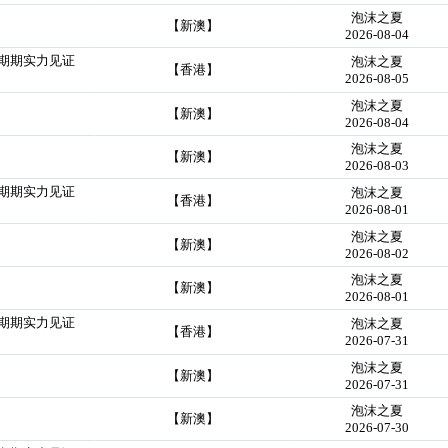
泡沫之夏
【新澳】
2026-08-04
证期期实力见证
泡沫之夏
【香港】
2026-08-05
泡沫之夏
【新澳】
2026-08-04
泡沫之夏
【新澳】
2026-08-03
证期期实力见证
泡沫之夏
【香港】
2026-08-01
泡沫之夏
【新澳】
2026-08-02
泡沫之夏
【新澳】
2026-08-01
证期期实力见证
泡沫之夏
【香港】
2026-07-31
泡沫之夏
【新澳】
2026-07-31
泡沫之夏
【新澳】
2026-07-30