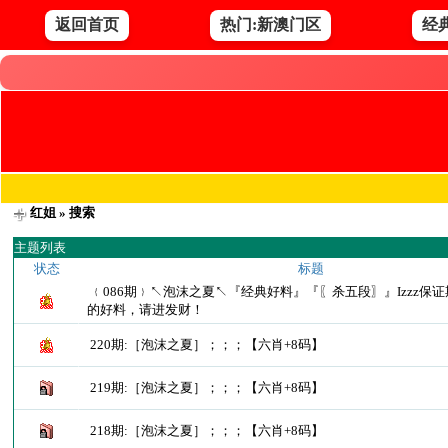
返回首页
热门:新澳门区
经
红姐
» 搜索
主题列表
状态
标题
﹛086期﹜↖泡沫之夏↖『经典好料』『〖杀五段〗』Izzz保
的好料，请进发财！
220期:［泡沫之夏］；；；【六肖+8码】
219期:［泡沫之夏］；；；【六肖+8码】
218期:［泡沫之夏］；；；【六肖+8码】