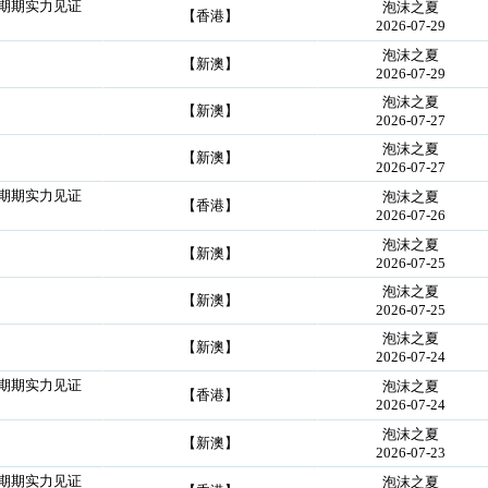
证期期实力见证
泡沫之夏
【香港】
2026-07-29
泡沫之夏
【新澳】
2026-07-29
泡沫之夏
【新澳】
2026-07-27
泡沫之夏
【新澳】
2026-07-27
证期期实力见证
泡沫之夏
【香港】
2026-07-26
泡沫之夏
【新澳】
2026-07-25
泡沫之夏
【新澳】
2026-07-25
泡沫之夏
【新澳】
2026-07-24
证期期实力见证
泡沫之夏
【香港】
2026-07-24
泡沫之夏
【新澳】
2026-07-23
证期期实力见证
泡沫之夏