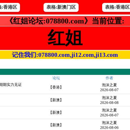
典:香港区
表格:新澳门区
表格:香港区
《红姐论坛:078800.com》当前位置:
红姐
记住我们:078800.com,ji12.com,ji13.com
论坛
作者
证期期实力见证
泡沫之夏
【香港】
2026-08-07
泡沫之夏
【新澳】
2026-08-08
泡沫之夏
【新澳】
2026-08-07
泡沫之夏
【新澳】
2026-08-06