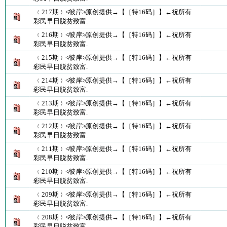
﹛217期﹜≮彼岸≯原创提供→【［特16码］】←祝所有
彩民早日脱贫致富.
﹛216期﹜≮彼岸≯原创提供→【［特16码］】←祝所有
彩民早日脱贫致富.
﹛215期﹜≮彼岸≯原创提供→【［特16码］】←祝所有
彩民早日脱贫致富.
﹛214期﹜≮彼岸≯原创提供→【［特16码］】←祝所有
彩民早日脱贫致富.
﹛213期﹜≮彼岸≯原创提供→【［特16码］】←祝所有
彩民早日脱贫致富.
﹛212期﹜≮彼岸≯原创提供→【［特16码］】←祝所有
彩民早日脱贫致富.
﹛211期﹜≮彼岸≯原创提供→【［特16码］】←祝所有
彩民早日脱贫致富.
﹛210期﹜≮彼岸≯原创提供→【［特16码］】←祝所有
彩民早日脱贫致富.
﹛209期﹜≮彼岸≯原创提供→【［特16码］】←祝所有
彩民早日脱贫致富.
﹛208期﹜≮彼岸≯原创提供→【［特16码］】←祝所有
彩民早日脱贫致富.