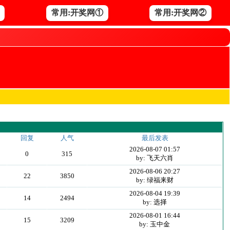
常用:开奖网①
常用:开奖网②
回复
人气
最后发表
2026-08-07 01:57
0
315
by: 飞天六肖
2026-08-06 20:27
22
3850
by: 绿福来财
2026-08-04 19:39
14
2494
by: 选择
2026-08-01 16:44
15
3209
by: 玉中金