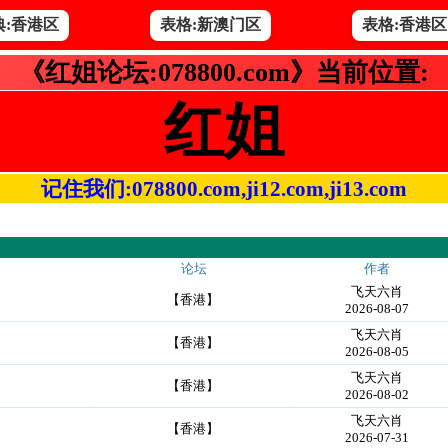
典:香港区
表格:新澳门区
表格:香港区
《红姐论坛:078800.com》当前位置:
红姐
记住我们:078800.com,ji12.com,ji13.com
论坛
作者
飞天六肖
【香港】
2026-08-07
飞天六肖
【香港】
2026-08-05
飞天六肖
【香港】
2026-08-02
飞天六肖
【香港】
2026-07-31