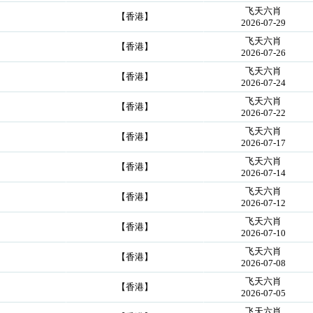
飞天六肖
【香港】
2026-07-29
飞天六肖
【香港】
2026-07-26
飞天六肖
【香港】
2026-07-24
飞天六肖
【香港】
2026-07-22
飞天六肖
【香港】
2026-07-17
飞天六肖
【香港】
2026-07-14
飞天六肖
【香港】
2026-07-12
飞天六肖
【香港】
2026-07-10
飞天六肖
【香港】
2026-07-08
飞天六肖
【香港】
2026-07-05
飞天六肖