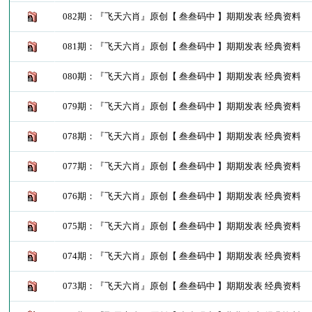
082期：『飞天六肖』原创【 叁叁码中 】期期发表 经典资料
081期：『飞天六肖』原创【 叁叁码中 】期期发表 经典资料
080期：『飞天六肖』原创【 叁叁码中 】期期发表 经典资料
079期：『飞天六肖』原创【 叁叁码中 】期期发表 经典资料
078期：『飞天六肖』原创【 叁叁码中 】期期发表 经典资料
077期：『飞天六肖』原创【 叁叁码中 】期期发表 经典资料
076期：『飞天六肖』原创【 叁叁码中 】期期发表 经典资料
075期：『飞天六肖』原创【 叁叁码中 】期期发表 经典资料
074期：『飞天六肖』原创【 叁叁码中 】期期发表 经典资料
073期：『飞天六肖』原创【 叁叁码中 】期期发表 经典资料