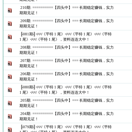
210期: ==========【四头中】=== 长期稳定赚钱，实力
期期见证！
209期: ==========【四头中】=== 长期稳定赚钱，实力
期期见证！
╟081期╢≮≮≮《平特 1 尾》≮≮≮《平特 1 尾》≮≮≮《平特
1 尾》≮≮≮《平特 1 尾》，资料连连大中！
208期: ==========【四头中】=== 长期稳定赚钱，实力
期期见证！
207期: ==========【四头中】=== 长期稳定赚钱，实力
期期见证！
206期: ==========【四头中】=== 长期稳定赚钱，实力
期期见证！
╟080期╢≮≮≮《平特 1 尾》≮≮≮《平特 1 尾》≮≮≮《平特
1 尾》≮≮≮《平特 1 尾》，资料连连大中！
205期: ==========【四头中】=== 长期稳定赚钱，实力
期期见证！
204期: ==========【四头中】=== 长期稳定赚钱，实力
期期见证！
╟079期╢≮≮≮《平特 1 尾》≮≮≮《平特 1 尾》≮≮≮《平特