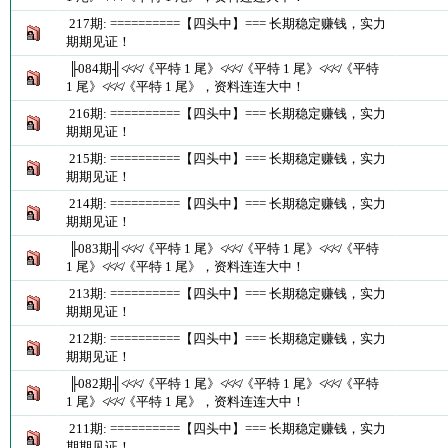
217期: ==========【四头中】=== 长期稳定赚钱，实力
期期见证！
╟084期╢≮≮≮《平特 1 尾》≮≮≮《平特 1 尾》≮≮≮《平特
1 尾》≮≮≮《平特 1 尾》，资料连连大中！
216期: ==========【四头中】=== 长期稳定赚钱，实力
期期见证！
215期: ==========【四头中】=== 长期稳定赚钱，实力
期期见证！
214期: ==========【四头中】=== 长期稳定赚钱，实力
期期见证！
╟083期╢≮≮≮《平特 1 尾》≮≮≮《平特 1 尾》≮≮≮《平特
1 尾》≮≮≮《平特 1 尾》，资料连连大中！
213期: ==========【四头中】=== 长期稳定赚钱，实力
期期见证！
212期: ==========【四头中】=== 长期稳定赚钱，实力
期期见证！
╟082期╢≮≮≮《平特 1 尾》≮≮≮《平特 1 尾》≮≮≮《平特
1 尾》≮≮≮《平特 1 尾》，资料连连大中！
211期: ==========【四头中】=== 长期稳定赚钱，实力
期期见证！