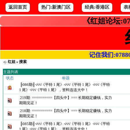
返回首页
热门:新澳门区
经典:香港区
表
《红姐论坛:07
记住我们:078800.
红姐
» 搜索
主题列表
状态
标题
╟086期╢≮≮≮《平特 1 尾》≮≮≮《平特 1 尾》≮≮≮《平特
1 尾》≮≮≮《平特 1 尾》，资料连连大中！
219期: ==========【四头中】=== 长期稳定赚钱，实力
期期见证！
218期: ==========【四头中】=== 长期稳定赚钱，实力
期期见证！
╟085期╢≮≮≮《平特 1 尾》≮≮≮《平特 1 尾》≮≮≮《平特
1 尾》≮≮≮《平特 1 尾》，资料连连大中！