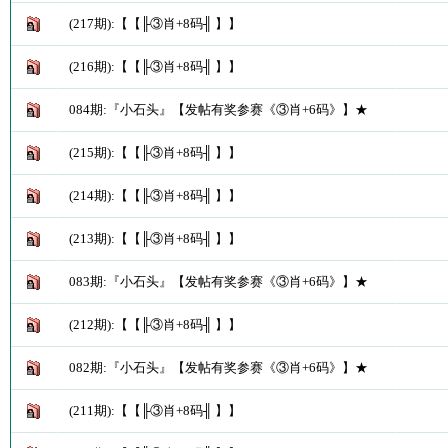
(217期):【【╟③肖+8码╢ 】】
(216期):【【╟③肖+8码╢ 】】
084期:『小石头』【发帖有奖参赛《③肖+6码》】★
(215期):【【╟③肖+8码╢ 】】
(214期):【【╟③肖+8码╢ 】】
(213期):【【╟③肖+8码╢ 】】
083期:『小石头』【发帖有奖参赛《③肖+6码》】★
(212期):【【╟③肖+8码╢ 】】
082期:『小石头』【发帖有奖参赛《③肖+6码》】★
(211期):【【╟③肖+8码╢ 】】