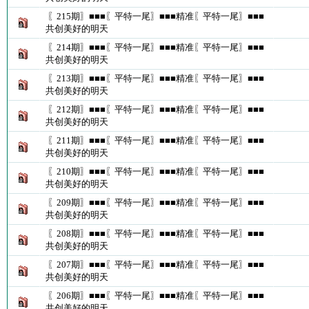
〖215期〗■■■〖平特一尾〗■■■精准〖平特一尾〗■■■
共创美好的明天
〖214期〗■■■〖平特一尾〗■■■精准〖平特一尾〗■■■
共创美好的明天
〖213期〗■■■〖平特一尾〗■■■精准〖平特一尾〗■■■
共创美好的明天
〖212期〗■■■〖平特一尾〗■■■精准〖平特一尾〗■■■
共创美好的明天
〖211期〗■■■〖平特一尾〗■■■精准〖平特一尾〗■■■
共创美好的明天
〖210期〗■■■〖平特一尾〗■■■精准〖平特一尾〗■■■
共创美好的明天
〖209期〗■■■〖平特一尾〗■■■精准〖平特一尾〗■■■
共创美好的明天
〖208期〗■■■〖平特一尾〗■■■精准〖平特一尾〗■■■
共创美好的明天
〖207期〗■■■〖平特一尾〗■■■精准〖平特一尾〗■■■
共创美好的明天
〖206期〗■■■〖平特一尾〗■■■精准〖平特一尾〗■■■
共创美好的明天