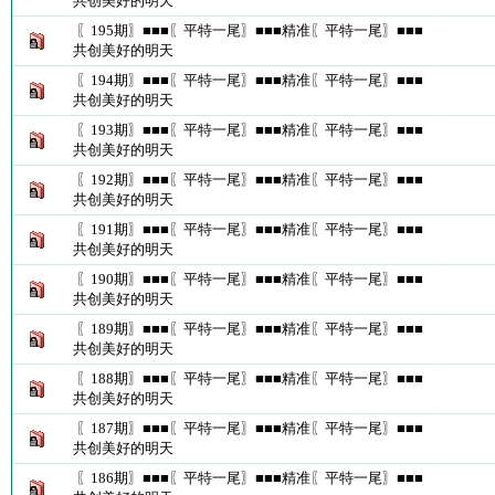
共创美好的明天
〖195期〗■■■〖平特一尾〗■■■精准〖平特一尾〗■■■
共创美好的明天
〖194期〗■■■〖平特一尾〗■■■精准〖平特一尾〗■■■
共创美好的明天
〖193期〗■■■〖平特一尾〗■■■精准〖平特一尾〗■■■
共创美好的明天
〖192期〗■■■〖平特一尾〗■■■精准〖平特一尾〗■■■
共创美好的明天
〖191期〗■■■〖平特一尾〗■■■精准〖平特一尾〗■■■
共创美好的明天
〖190期〗■■■〖平特一尾〗■■■精准〖平特一尾〗■■■
共创美好的明天
〖189期〗■■■〖平特一尾〗■■■精准〖平特一尾〗■■■
共创美好的明天
〖188期〗■■■〖平特一尾〗■■■精准〖平特一尾〗■■■
共创美好的明天
〖187期〗■■■〖平特一尾〗■■■精准〖平特一尾〗■■■
共创美好的明天
〖186期〗■■■〖平特一尾〗■■■精准〖平特一尾〗■■■