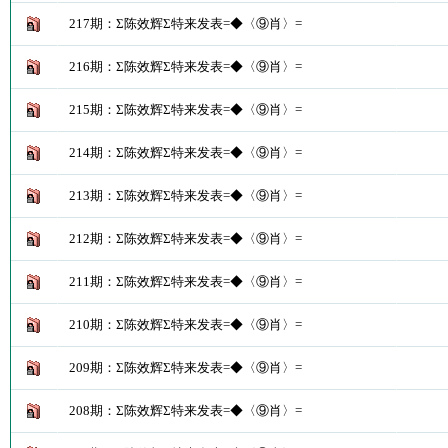
217期：Σ陈效辉Σ特来发表=◆〈⑨肖〉=
216期：Σ陈效辉Σ特来发表=◆〈⑨肖〉=
215期：Σ陈效辉Σ特来发表=◆〈⑨肖〉=
214期：Σ陈效辉Σ特来发表=◆〈⑨肖〉=
213期：Σ陈效辉Σ特来发表=◆〈⑨肖〉=
212期：Σ陈效辉Σ特来发表=◆〈⑨肖〉=
211期：Σ陈效辉Σ特来发表=◆〈⑨肖〉=
210期：Σ陈效辉Σ特来发表=◆〈⑨肖〉=
209期：Σ陈效辉Σ特来发表=◆〈⑨肖〉=
208期：Σ陈效辉Σ特来发表=◆〈⑨肖〉=