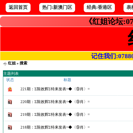
返回首页
热门:新澳门区
经典:香港区
表
《红姐论坛:07
记住我们:078800.
红姐
» 搜索
主题列表
状态
标题
221期：Σ陈效辉Σ特来发表=◆〈⑨肖〉=
220期：Σ陈效辉Σ特来发表=◆〈⑨肖〉=
219期：Σ陈效辉Σ特来发表=◆〈⑨肖〉=
218期：Σ陈效辉Σ特来发表=◆〈⑨肖〉=