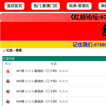
返回首页
热门:新澳门区
经典:香港区
表
《红姐论坛:07
记住我们:078800.
红姐
» 搜索
主题列表
状态
标题
087期 ☆☆☆最稳的《三十码》☆☆☆
086期 ☆☆☆最稳的《三十码》☆☆☆
085期 ☆☆☆最稳的《三十码》☆☆☆
084期 ☆☆☆最稳的《三十码》☆☆☆