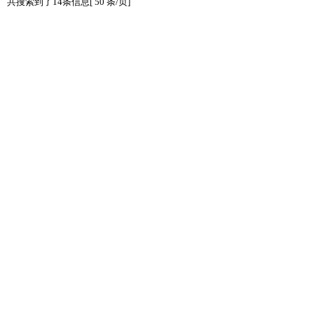
共搜索到了14条信息[ 50 条/页]