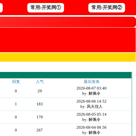
常用:开奖网①
常用:开奖网②
回复
人气
最后发表
2026-08-07 03:40
0
29
by: 解佩令
2026-08-06 14:52
1
183
by: 风火佳人
2026-08-05 05:14
0
179
by: 解佩令
2026-08-04 08:56
0
267
by: 解佩令