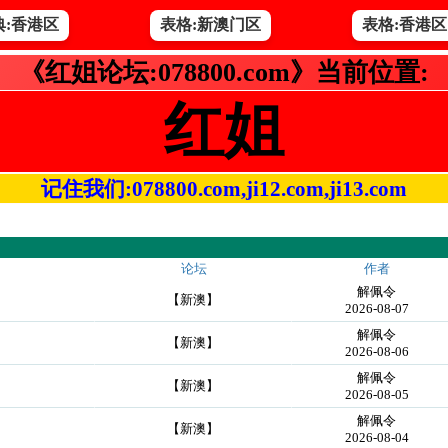
典:香港区
表格:新澳门区
表格:香港区
《红姐论坛:078800.com》当前位置:
红姐
记住我们:078800.com,ji12.com,ji13.com
论坛
作者
解佩令
【新澳】
2026-08-07
解佩令
【新澳】
2026-08-06
解佩令
【新澳】
2026-08-05
解佩令
【新澳】
2026-08-04