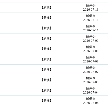
解佩令
【新澳】
2026-07-13
解佩令
【新澳】
2026-07-11
解佩令
【新澳】
2026-07-11
解佩令
【新澳】
2026-07-09
解佩令
【新澳】
2026-07-08
解佩令
【新澳】
2026-07-08
解佩令
【新澳】
2026-07-07
解佩令
【新澳】
2026-07-05
解佩令
【新澳】
2026-07-04
解佩令
【新澳】
2026-07-04