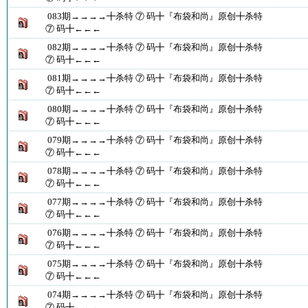
083期→→→→╋杀特 ⑦ 码╋『布袋和尚』原创╋杀特
⑦ 码╋←←←
082期→→→→╋杀特 ⑦ 码╋『布袋和尚』原创╋杀特
⑦ 码╋←←←
081期→→→→╋杀特 ⑦ 码╋『布袋和尚』原创╋杀特
⑦ 码╋←←←
080期→→→→╋杀特 ⑦ 码╋『布袋和尚』原创╋杀特
⑦ 码╋←←←
079期→→→→╋杀特 ⑦ 码╋『布袋和尚』原创╋杀特
⑦ 码╋←←←
078期→→→→╋杀特 ⑦ 码╋『布袋和尚』原创╋杀特
⑦ 码╋←←←
077期→→→→╋杀特 ⑦ 码╋『布袋和尚』原创╋杀特
⑦ 码╋←←←
076期→→→→╋杀特 ⑦ 码╋『布袋和尚』原创╋杀特
⑦ 码╋←←←
075期→→→→╋杀特 ⑦ 码╋『布袋和尚』原创╋杀特
⑦ 码╋←←←
074期→→→→╋杀特 ⑦ 码╋『布袋和尚』原创╋杀特
⑦ 码╋←←←