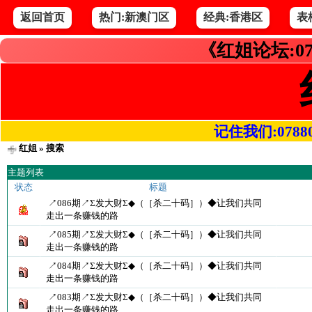
返回首页
热门:新澳门区
经典:香港区
表
《红姐论坛:07
记住我们:078800.
红姐
» 搜索
主题列表
状态
标题
↗086期↗Σ发大财Σ◆（［杀二十码］）◆让我们共同
走出一条赚钱的路
↗085期↗Σ发大财Σ◆（［杀二十码］）◆让我们共同
走出一条赚钱的路
↗084期↗Σ发大财Σ◆（［杀二十码］）◆让我们共同
走出一条赚钱的路
↗083期↗Σ发大财Σ◆（［杀二十码］）◆让我们共同
走出一条赚钱的路