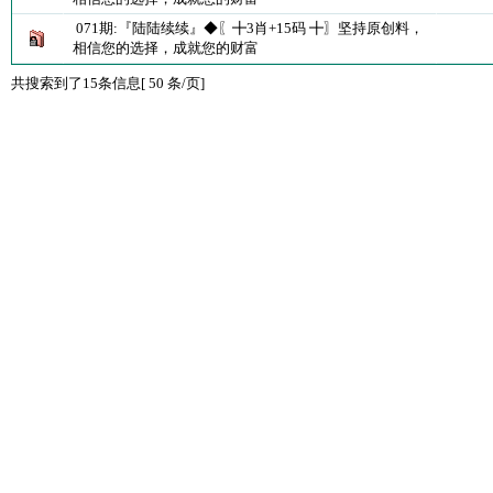
071期:『陆陆续续』◆〖╋3肖+15码 ╋〗坚持原创料，
相信您的选择，成就您的财富
共搜索到了15条信息[ 50 条/页]