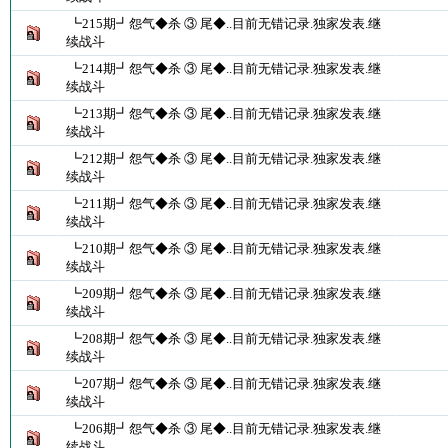
┗215期┛怨气◆杀 ③ 尾◆..目前无错记录.独家发表.继
续战斗
┗214期┛怨气◆杀 ③ 尾◆..目前无错记录.独家发表.继
续战斗
┗213期┛怨气◆杀 ③ 尾◆..目前无错记录.独家发表.继
续战斗
┗212期┛怨气◆杀 ③ 尾◆..目前无错记录.独家发表.继
续战斗
┗211期┛怨气◆杀 ③ 尾◆..目前无错记录.独家发表.继
续战斗
┗210期┛怨气◆杀 ③ 尾◆..目前无错记录.独家发表.继
续战斗
┗209期┛怨气◆杀 ③ 尾◆..目前无错记录.独家发表.继
续战斗
┗208期┛怨气◆杀 ③ 尾◆..目前无错记录.独家发表.继
续战斗
┗207期┛怨气◆杀 ③ 尾◆..目前无错记录.独家发表.继
续战斗
┗206期┛怨气◆杀 ③ 尾◆..目前无错记录.独家发表.继
续战斗