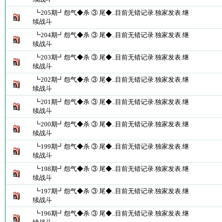
┗205期┛怨气◆杀 ③ 尾◆..目前无错记录.独家发表.继
续战斗
┗204期┛怨气◆杀 ③ 尾◆..目前无错记录.独家发表.继
续战斗
┗203期┛怨气◆杀 ③ 尾◆..目前无错记录.独家发表.继
续战斗
┗202期┛怨气◆杀 ③ 尾◆..目前无错记录.独家发表.继
续战斗
┗201期┛怨气◆杀 ③ 尾◆..目前无错记录.独家发表.继
续战斗
┗200期┛怨气◆杀 ③ 尾◆..目前无错记录.独家发表.继
续战斗
┗199期┛怨气◆杀 ③ 尾◆..目前无错记录.独家发表.继
续战斗
┗198期┛怨气◆杀 ③ 尾◆..目前无错记录.独家发表.继
续战斗
┗197期┛怨气◆杀 ③ 尾◆..目前无错记录.独家发表.继
续战斗
┗196期┛怨气◆杀 ③ 尾◆..目前无错记录.独家发表.继