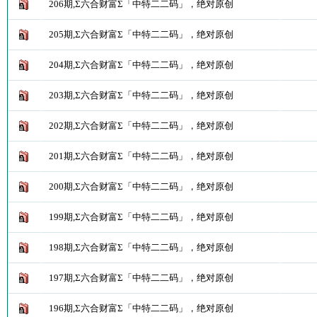
206期,Σ六合财富Σ「中特二二码」，绝对原创
205期,Σ六合财富Σ「中特二二码」，绝对原创
204期,Σ六合财富Σ「中特二二码」，绝对原创
203期,Σ六合财富Σ「中特二二码」，绝对原创
202期,Σ六合财富Σ「中特二二码」，绝对原创
201期,Σ六合财富Σ「中特二二码」，绝对原创
200期,Σ六合财富Σ「中特二二码」，绝对原创
199期,Σ六合财富Σ「中特二二码」，绝对原创
198期,Σ六合财富Σ「中特二二码」，绝对原创
197期,Σ六合财富Σ「中特二二码」，绝对原创
196期,Σ六合财富Σ「中特二二码」，绝对原创