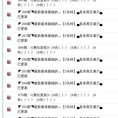
081期：‖{勇往直前}‖［6肖］》》［6肖］》》》［6
肖］》》》［6肖］》》》
◤209期◥最新最准最稳的→【3头特】▄直杀黑庄巢穴▄
已更新
◤208期◥最新最准最稳的→【3头特】▄直杀黑庄巢穴▄
已更新
◤207期◥最新最准最稳的→【3头特】▄直杀黑庄巢穴▄
已更新
080期：‖{勇往直前}‖［6肖］》》［6肖］》》》［6
肖］》》》［6肖］》》》
◤206期◥最新最准最稳的→【3头特】▄直杀黑庄巢穴▄
已更新
◤205期◥最新最准最稳的→【3头特】▄直杀黑庄巢穴▄
已更新
◤204期◥最新最准最稳的→【3头特】▄直杀黑庄巢穴▄
已更新
079期：‖{勇往直前}‖［6肖］》》［6肖］》》》［6
肖］》》》［6肖］》》》
◤203期◥最新最准最稳的→【3头特】▄直杀黑庄巢穴▄
已更新