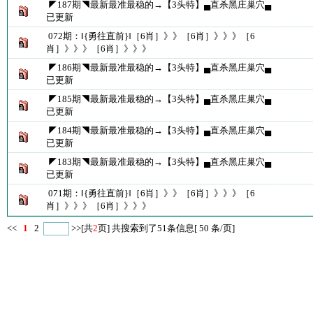
◤187期◥最新最准最稳的→【3头特】▄直杀黑庄巢穴▄
已更新
072期：‖{勇往直前}‖［6肖］》》［6肖］》》》［6
肖］》》》［6肖］》》》
◤186期◥最新最准最稳的→【3头特】▄直杀黑庄巢穴▄
已更新
◤185期◥最新最准最稳的→【3头特】▄直杀黑庄巢穴▄
已更新
◤184期◥最新最准最稳的→【3头特】▄直杀黑庄巢穴▄
已更新
◤183期◥最新最准最稳的→【3头特】▄直杀黑庄巢穴▄
已更新
071期：‖{勇往直前}‖［6肖］》》［6肖］》》》［6
肖］》》》［6肖］》》》
<<
1
2
>>
[共
2
页] 共搜索到了51条信息[ 50 条/页]