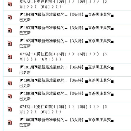
076期：‖{勇往直前}‖［6肖］》》［6肖］》》》［6
肖］》》》［6肖］》》》
◤194期◥最新最准最稳的→【3头特】▄直杀黑庄巢穴▄
已更新
◤193期◥最新最准最稳的→【3头特】▄直杀黑庄巢穴▄
已更新
◤192期◥最新最准最稳的→【3头特】▄直杀黑庄巢穴▄
已更新
075期：‖{勇往直前}‖［6肖］》》［6肖］》》》［6
肖］》》》［6肖］》》》
◤191期◥最新最准最稳的→【3头特】▄直杀黑庄巢穴▄
已更新
◤190期◥最新最准最稳的→【3头特】▄直杀黑庄巢穴▄
已更新
◤189期◥最新最准最稳的→【3头特】▄直杀黑庄巢穴▄
已更新
074期：‖{勇往直前}‖［6肖］》》［6肖］》》》［6
肖］》》》［6肖］》》》
◤188期◥最新最准最稳的→【3头特】▄直杀黑庄巢穴▄
已更新