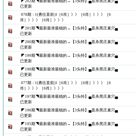
◤202期◥最新最准最稳的→【3头特】▄直杀黑庄巢穴▄
已更新
078期：‖{勇往直前}‖［6肖］》》［6肖］》》》［6
肖］》》》［6肖］》》》
◤201期◥最新最准最稳的→【3头特】▄直杀黑庄巢穴▄
已更新
◤200期◥最新最准最稳的→【3头特】▄直杀黑庄巢穴▄
已更新
◤199期◥最新最准最稳的→【3头特】▄直杀黑庄巢穴▄
已更新
◤198期◥最新最准最稳的→【3头特】▄直杀黑庄巢穴▄
已更新
077期：‖{勇往直前}‖［6肖］》》［6肖］》》》［6
肖］》》》［6肖］》》》
◤197期◥最新最准最稳的→【3头特】▄直杀黑庄巢穴▄
已更新
◤196期◥最新最准最稳的→【3头特】▄直杀黑庄巢穴▄
已更新
◤195期◥最新最准最稳的→【3头特】▄直杀黑庄巢穴▄
已更新