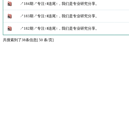
↗184期↗专注↑Ⅱ连尾↑，我们是专业研究分享。
↗183期↗专注↑Ⅱ连尾↑，我们是专业研究分享。
↗182期↗专注↑Ⅱ连尾↑，我们是专业研究分享。
共搜索到了38条信息[ 50 条/页]