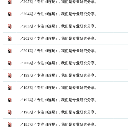
↗205期↗专注↑Ⅱ连尾↑，我们是专业研究分享。
↗204期↗专注↑Ⅱ连尾↑，我们是专业研究分享。
↗203期↗专注↑Ⅱ连尾↑，我们是专业研究分享。
↗202期↗专注↑Ⅱ连尾↑，我们是专业研究分享。
↗201期↗专注↑Ⅱ连尾↑，我们是专业研究分享。
↗200期↗专注↑Ⅱ连尾↑，我们是专业研究分享。
↗199期↗专注↑Ⅱ连尾↑，我们是专业研究分享。
↗198期↗专注↑Ⅱ连尾↑，我们是专业研究分享。
↗197期↗专注↑Ⅱ连尾↑，我们是专业研究分享。
↗196期↗专注↑Ⅱ连尾↑，我们是专业研究分享。
↗195期↗专注↑Ⅱ连尾↑，我们是专业研究分享。