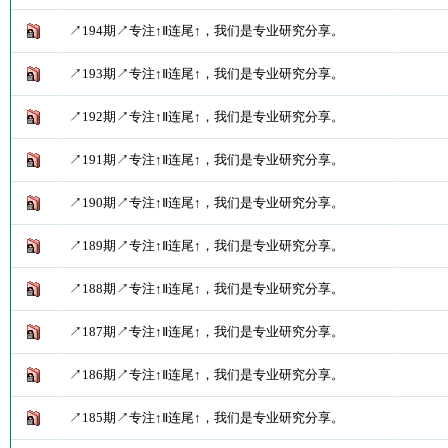
↗194期↗专注↑Ⅱ连尾↑，我们是专业研究分享。
↗193期↗专注↑Ⅱ连尾↑，我们是专业研究分享。
↗192期↗专注↑Ⅱ连尾↑，我们是专业研究分享。
↗191期↗专注↑Ⅱ连尾↑，我们是专业研究分享。
↗190期↗专注↑Ⅱ连尾↑，我们是专业研究分享。
↗189期↗专注↑Ⅱ连尾↑，我们是专业研究分享。
↗188期↗专注↑Ⅱ连尾↑，我们是专业研究分享。
↗187期↗专注↑Ⅱ连尾↑，我们是专业研究分享。
↗186期↗专注↑Ⅱ连尾↑，我们是专业研究分享。
↗185期↗专注↑Ⅱ连尾↑，我们是专业研究分享。