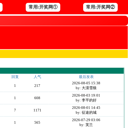
常用:开奖网①
常用:开奖网②
回复
人气
最后发表
2026-08-05 15:38
1
217
by: 大漠雪狼
2026-08-03 19:01
1
608
by: 李平的好
2026-08-01 14:45
7
1171
by: 征途的城
2026-07-29 03:06
1
565
by: 芙兰