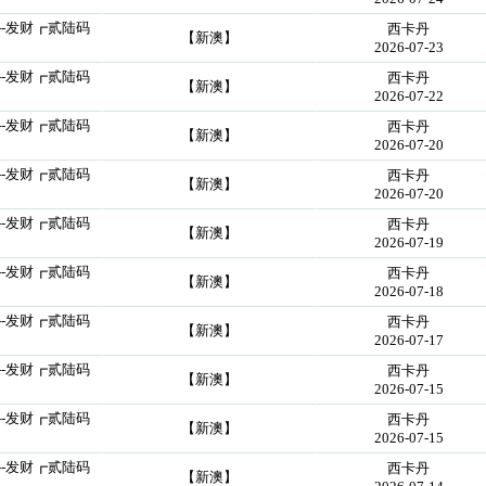
--发财┏贰陆码
西卡丹
【新澳】
2026-07-23
--发财┏贰陆码
西卡丹
【新澳】
2026-07-22
--发财┏贰陆码
西卡丹
【新澳】
2026-07-20
--发财┏贰陆码
西卡丹
【新澳】
2026-07-20
--发财┏贰陆码
西卡丹
【新澳】
2026-07-19
--发财┏贰陆码
西卡丹
【新澳】
2026-07-18
--发财┏贰陆码
西卡丹
【新澳】
2026-07-17
--发财┏贰陆码
西卡丹
【新澳】
2026-07-15
--发财┏贰陆码
西卡丹
【新澳】
2026-07-15
--发财┏贰陆码
西卡丹
【新澳】