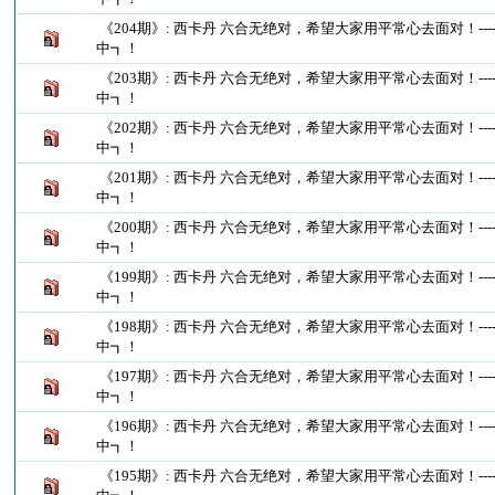
《204期》: 西卡丹 六合无绝对，希望大家用平常心去面对！---
中┓！
《203期》: 西卡丹 六合无绝对，希望大家用平常心去面对！---
中┓！
《202期》: 西卡丹 六合无绝对，希望大家用平常心去面对！---
中┓！
《201期》: 西卡丹 六合无绝对，希望大家用平常心去面对！---
中┓！
《200期》: 西卡丹 六合无绝对，希望大家用平常心去面对！---
中┓！
《199期》: 西卡丹 六合无绝对，希望大家用平常心去面对！---
中┓！
《198期》: 西卡丹 六合无绝对，希望大家用平常心去面对！---
中┓！
《197期》: 西卡丹 六合无绝对，希望大家用平常心去面对！---
中┓！
《196期》: 西卡丹 六合无绝对，希望大家用平常心去面对！---
中┓！
《195期》: 西卡丹 六合无绝对，希望大家用平常心去面对！---