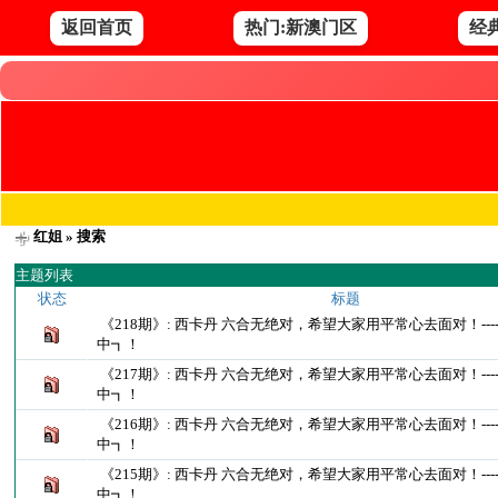
返回首页
热门:新澳门区
经
红姐
» 搜索
主题列表
状态
标题
《218期》: 西卡丹 六合无绝对，希望大家用平常心去面对！---
中┓！
《217期》: 西卡丹 六合无绝对，希望大家用平常心去面对！---
中┓！
《216期》: 西卡丹 六合无绝对，希望大家用平常心去面对！---
中┓！
《215期》: 西卡丹 六合无绝对，希望大家用平常心去面对！---
中┓！