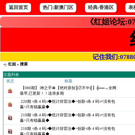
返回首页
热门:新澳门区
经典:香港区
表
《红姐论坛:07
记住我们:078800.
红姐
» 搜索
主题列表
状态
标题
【086期】:神之手〓【绝对原创╠⑦不中╣】╬══→全网
最早,已更新！！连准多期
220期 ≮杀 4 码≯◆统计排雷法◆=创新≮杀 4 码≯=没有包
赢=只有稳赢赢◆
219期 ≮杀 4 码≯◆统计排雷法◆=创新≮杀 4 码≯=没有包
赢=只有稳赢赢◆
218期 ≮杀 4 码≯◆统计排雷法◆=创新≮杀 4 码≯=没有包
赢=只有稳赢赢◆