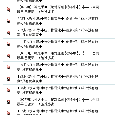
赢=只有稳赢赢◆
【079期】:神之手〓【绝对原创╠⑦不中╣】╬══→全网
最早,已更新！！连准多期
203期 ≮杀 4 码≯◆统计排雷法◆=创新≮杀 4 码≯=没有包
赢=只有稳赢赢◆
202期 ≮杀 4 码≯◆统计排雷法◆=创新≮杀 4 码≯=没有包
赢=只有稳赢赢◆
201期 ≮杀 4 码≯◆统计排雷法◆=创新≮杀 4 码≯=没有包
赢=只有稳赢赢◆
【078期】:神之手〓【绝对原创╠⑦不中╣】╬══→全网
最早,已更新！！连准多期
200期 ≮杀 4 码≯◆统计排雷法◆=创新≮杀 4 码≯=没有包
赢=只有稳赢赢◆
199期 ≮杀 4 码≯◆统计排雷法◆=创新≮杀 4 码≯=没有包
赢=只有稳赢赢◆
198期 ≮杀 4 码≯◆统计排雷法◆=创新≮杀 4 码≯=没有包
赢=只有稳赢赢◆
【077期】:神之手〓【绝对原创╠⑦不中╣】╬══→全网
最早,已更新！！连准多期
197期 ≮杀 4 码≯◆统计排雷法◆=创新≮杀 4 码≯=没有包