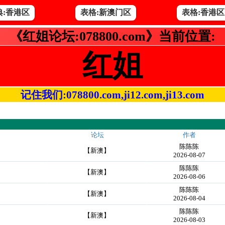
典:香港区
表格:新澳门区
表格:香港区
《红姐论坛:078800.com》当前位置:
红姐
记住我们:078800.com,ji12.com,ji13.com
论坛
作者
陈陈陈
【新澳】
2026-08-07
陈陈陈
【新澳】
2026-08-06
陈陈陈
【新澳】
2026-08-04
陈陈陈
【新澳】
2026-08-03