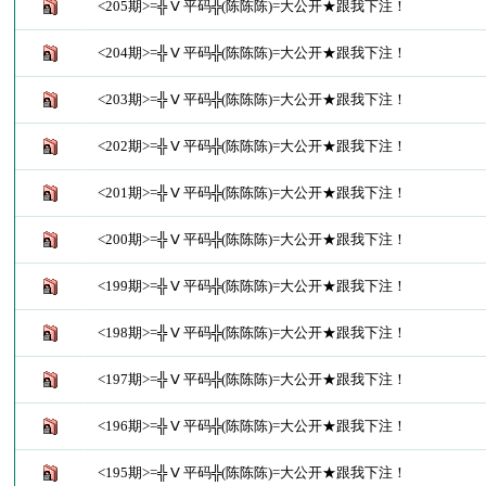
<205期>=╬ Ⅴ 平码╬(陈陈陈)=大公开★跟我下注！
<204期>=╬ Ⅴ 平码╬(陈陈陈)=大公开★跟我下注！
<203期>=╬ Ⅴ 平码╬(陈陈陈)=大公开★跟我下注！
<202期>=╬ Ⅴ 平码╬(陈陈陈)=大公开★跟我下注！
<201期>=╬ Ⅴ 平码╬(陈陈陈)=大公开★跟我下注！
<200期>=╬ Ⅴ 平码╬(陈陈陈)=大公开★跟我下注！
<199期>=╬ Ⅴ 平码╬(陈陈陈)=大公开★跟我下注！
<198期>=╬ Ⅴ 平码╬(陈陈陈)=大公开★跟我下注！
<197期>=╬ Ⅴ 平码╬(陈陈陈)=大公开★跟我下注！
<196期>=╬ Ⅴ 平码╬(陈陈陈)=大公开★跟我下注！
<195期>=╬ Ⅴ 平码╬(陈陈陈)=大公开★跟我下注！