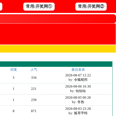
常用:开奖网①
常用:开奖网②
回复
人气
最后发表
2026-08-07 12:22
5
334
by: 令狐昭邦
2026-08-06 16:30
1
221
by: 仙仙仙
2026-08-05 00:26
1
259
by: 冬热
2026-08-03 23:28
8
871
by: 狐哥平特